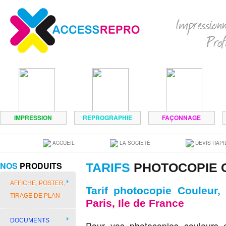
IMPRESSION
REPROGRAPHIE
FAÇONNAGE
ACCUEIL
LA SOCIÉTÉ
DEVIS RAPI
NOS
PRODUITS
TARIFS
PHOTOCOPIE C
AFFICHE, POSTER,
Tarif photocopie Couleur,
TIRAGE DE PLAN
Paris, Ile de France
DOCUMENTS
Pour vos photocopies couleurs 