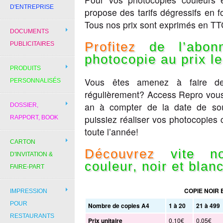
D'ENTREPRISE
propose des tarifs dégressifs en 
Tous nos prix sont exprimés en TT
DOCUMENTS
Profitez
de l’abonn
PUBLICITAIRES
photocopie au prix le
PRODUITS
Vous êtes amenez à faire de
PERSONNALISÉS
régulièrement? Access Repro vou
an à compter de la date de sou
DOSSIER,
puissiez réaliser vos photocopies c
RAPPORT, BOOK
toute l’année!
CARTON
Découvrez
vite nos
D'INVITATION &
couleur, noir et blan
FAIRE-PART
COPIE NOIR 
IMPRESSION
POUR
Nombre de copies A4
1 à 20
21 à 499
RESTAURANTS
Prix unitaire
0.10€
0.05€